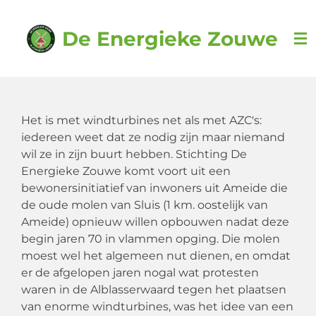
Ga
direct
De Energieke Zouwe
naar
de
hoofdinhoud
Het is met windturbines net als met AZC's:
iedereen weet dat ze nodig zijn maar niemand
wil ze in zijn buurt hebben. Stichting De
Energieke Zouwe komt voort uit een
bewonersinitiatief van inwoners uit Ameide die
de oude molen van Sluis (1 km. oostelijk van
Ameide) opnieuw willen opbouwen nadat deze
begin jaren 70 in vlammen opging. Die molen
moest wel het algemeen nut dienen, en omdat
er de afgelopen jaren nogal wat protesten
waren in de Alblasserwaard tegen het plaatsen
van enorme windturbines, was het idee van een